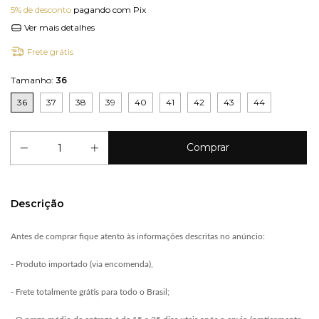
5% de desconto
pagando com Pix
Ver mais detalhes
Frete grátis
Tamanho:
36
36
37
38
39
40
41
42
43
44
Descrição
Antes de comprar fique atento às informações descritas no anúncio:
- Produto importado (via encomenda),
- Frete totalmente grátis para todo o Brasil;