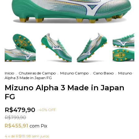
Início
.
Chuteiras de Campo
.
Mizuno Campo
.
Cano Baixo
.
Mizuno
Alpha 3 Made in Japan FG
Mizuno Alpha 3 Made in Japan
FG
R$479,90
-
40
%
OFF
R$799,90
R$455,91
com
Pix
4
x de
R$119,98
sem juros