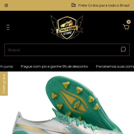
Frete Grátis para todo o Brasil
0
juros
Pague com pix e ganhe 5% de desconto
Parcelamos suas compra
Frete grátis