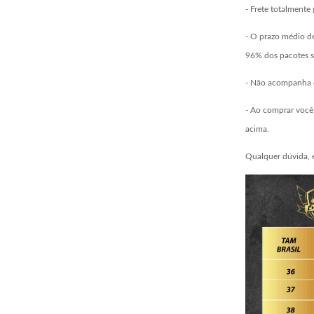
- Frete totalmente 
- O prazo médio de
96% dos pacotes s
- Não acompanha c
- Ao comprar você 
acima.
Qualquer dúvida, 