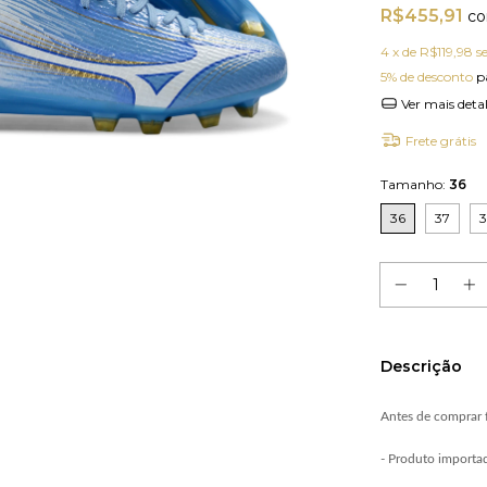
R$455,91
c
4
x de
R$119,98
s
5% de desconto
p
Ver mais deta
Frete grátis
Tamanho:
36
36
37
Descrição
Antes de comprar f
- Produto importa