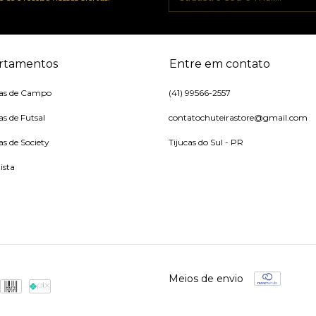
rtamentos
Entre em contato
ras de Campo
(41) 99566-2557
as de Futsal
contatochuteirastore@gmail.com
as de Society
Tijucas do Sul - PR
ista
Meios de envio