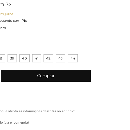
om
Pix
em juros
agando com Pix
lhes
38
39
40
41
42
43
44
ique atento às informações descritas no anúncio:
do (via encomenda),