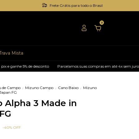
Frete Grátis para todo o Brasil
0
Trava Mista
e 5% de desconto
Parcelamos suas compras em até 4x sem juros
Pagu
s de Campo
.
Mizuno Campo
.
Cano Baixo
.
Mizuno
 Japan FG
 Alpha 3 Made in
 FG
-
40
%
OFF