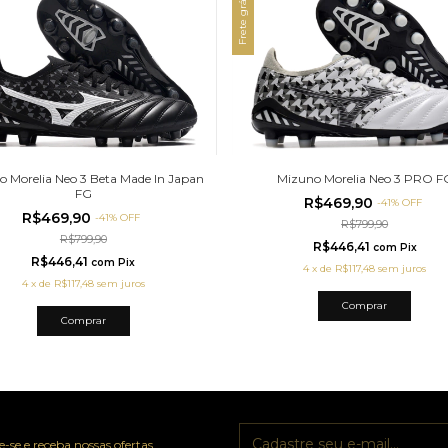
Frete grátis
 Morelia Neo 3 Beta Made In Japan
Mizuno Morelia Neo 3 PRO F
FG
R$469,90
-
41
%
OFF
R$469,90
-
41
%
OFF
R$799,90
R$799,90
R$446,41
com
Pix
R$446,41
com
Pix
4
x
de
R$117,48
sem juros
4
x
de
R$117,48
sem juros
Comprar
Comprar
-se e receba nossas ofertas.