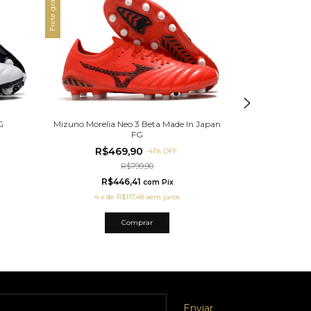
Frete grátis
Frete grátis
G
Mizuno Morelia Neo 3 Beta Made In Japan
Mizuno Morelia
FG
R$469,90
R$4
-
41
%
OFF
R$799,90
R$446,41
R$
com
Pix
4
x
de
R$117,48
sem juros
4
x
d
Comprar