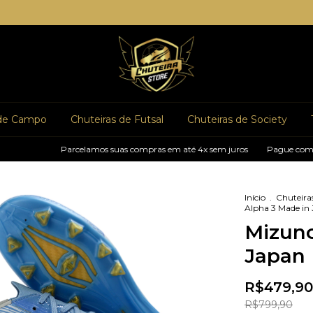
 de Campo
Chuteiras de Futsal
Chuteiras de Society
Parcelamos suas compras em até 4x sem juros
Pague com pix e ganh
Início
.
Chuteira
Alpha 3 Made in
Mizuno
Japan
R$479,90
R$799,90