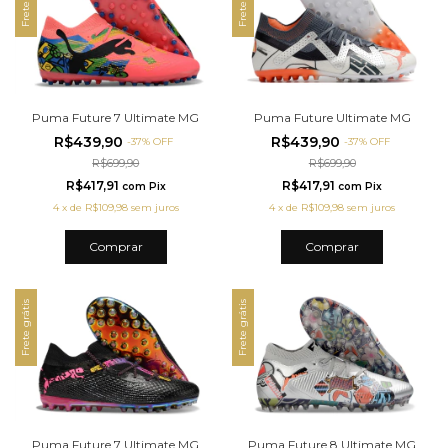
Puma Future 7 Ultimate MG
Puma Future Ultimate MG
R$439,90
R$439,90
-
37
%
OFF
-
37
%
OFF
R$699,90
R$699,90
R$417,91
R$417,91
com
Pix
com
Pix
4
x
de
R$109,98
sem juros
4
x
de
R$109,98
sem juros
Comprar
Comprar
Frete grátis
Frete grátis
Puma Future 7 Ultimate MG
Puma Future 8 Ultimate MG