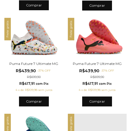
Comprar
Comprar
Frete grátis
Frete grátis
Puma Future 7 Ultimate MG
Puma Future 7 Ultimate MG
R$439,90
R$439,90
-
37
%
OFF
-
37
%
OFF
R$699,90
R$699,90
R$417,91
R$417,91
com
Pix
com
Pix
4
x
de
R$109,98
sem juros
4
x
de
R$109,98
sem juros
Comprar
Comprar
Frete grátis
Frete grátis