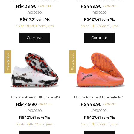
R$439,90
R$449,90
-
37
%
OFF
-
36
%
OFF
R$699,90
R$699,90
R$417,91
R$427,41
com
Pix
com
Pix
4
x
de
R$109,98
sem juros
4
x
de
R$112,48
sem juros
Comprar
Comprar
Frete grátis
Frete grátis
Puma Future 8 Ultimate MG
Puma Future 8 Ultimate MG
R$449,90
R$449,90
-
36
%
OFF
-
36
%
OFF
R$699,90
R$699,90
R$427,41
R$427,41
com
Pix
com
Pix
4
x
de
R$112,48
sem juros
4
x
de
R$112,48
sem juros