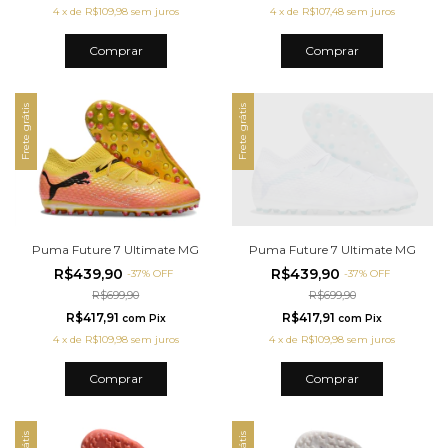
4
x
de
R$109,98
sem juros
4
x
de
R$107,48
sem juros
Comprar
Comprar
Frete grátis
Frete grátis
Puma Future 7 Ultimate MG
Puma Future 7 Ultimate MG
R$439,90
R$439,90
-
37
%
OFF
-
37
%
OFF
R$699,90
R$699,90
R$417,91
R$417,91
com
Pix
com
Pix
4
x
de
R$109,98
sem juros
4
x
de
R$109,98
sem juros
Comprar
Comprar