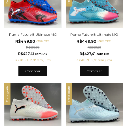
Puma Future 8 Ultimate MG
Puma Future 8 Ultimate MG
R$449,90
R$449,90
-
36
%
OFF
-
36
%
OFF
R$699,90
R$699,90
R$427,41
R$427,41
com
Pix
com
Pix
4
x
de
R$112,48
sem juros
4
x
de
R$112,48
sem juros
Comprar
Comprar
Frete grátis
Frete grátis