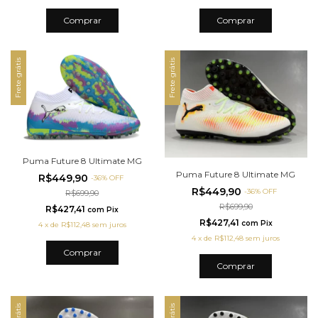
Comprar
Comprar
Frete grátis
Frete grátis
Puma Future 8 Ultimate MG
Puma Future 8 Ultimate MG
R$449,90
-
36
%
OFF
R$449,90
-
36
%
OFF
R$699,90
R$699,90
R$427,41
com
Pix
R$427,41
com
Pix
4
x
de
R$112,48
sem juros
4
x
de
R$112,48
sem juros
Comprar
Comprar