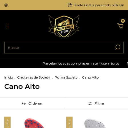
Frete Grátis para todo o Brasil
0
Parcelamos suas compras em até 4x sem juros
Pague com
Início
.
Chuteiras de Society
.
Puma Society
.
Cano Alto
Cano Alto
Ordenar
Filtrar
Frete grátis
Frete grátis