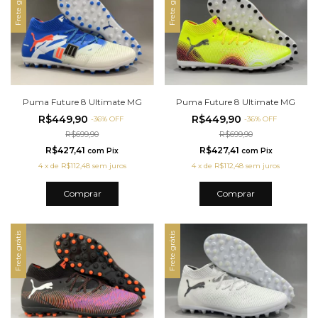
Frete grátis
Frete grátis
Puma Future 8 Ultimate MG
Puma Future 8 Ultimate MG
R$449,90
R$449,90
-
36
%
OFF
-
36
%
OFF
R$699,90
R$699,90
R$427,41
R$427,41
com
Pix
com
Pix
4
x
de
R$112,48
sem juros
4
x
de
R$112,48
sem juros
Comprar
Comprar
Frete grátis
Frete grátis