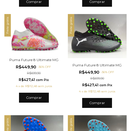
Comprar
Comprar
Frete grátis
Frete grátis
Puma Future 8 Ultimate MG
Puma Future 8 Ultimate MG
R$449,90
-
36
%
OFF
R$449,90
-
36
%
OFF
R$699,90
R$699,90
R$427,41
com
Pix
R$427,41
com
Pix
4
x
de
R$112,48
sem juros
4
x
de
R$112,48
sem juros
Comprar
Comprar
Frete grátis
Frete grátis