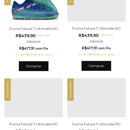
Puma Future 7 Ultimate MG
Puma Future 7 Ultimate MG
R$439,90
R$439,90
-
37
%
OFF
-
37
%
OFF
R$699,90
R$699,90
R$417,91
R$417,91
com
Pix
com
Pix
4
x
de
R$109,98
sem juros
4
x
de
R$109,98
sem juros
Comprar
Comprar
Frete grátis
Frete grátis
Puma Future 7 Ultimate MG
Puma Future 7 Ultimate MG