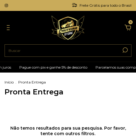
Frete Grátis para todo o Brasil
0
 juros
Pague com pix e ganhe 5% de desconto
Parcelamos suas compr
Início
.
Pronta Entrega
Pronta Entrega
Não temos resultados para sua pesquisa. Por favor,
tente com outros filtros.