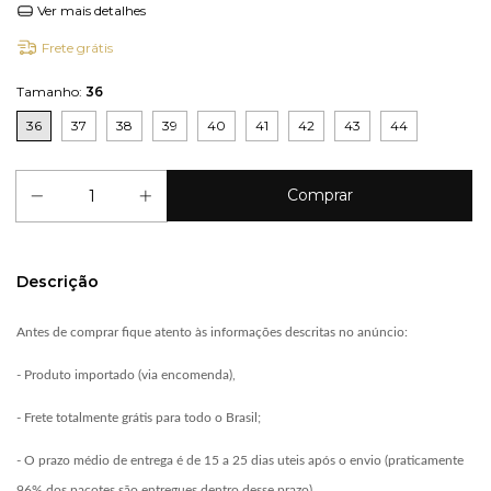
Ver mais detalhes
Frete grátis
Tamanho:
36
36
37
38
39
40
41
42
43
44
Descrição
Antes de comprar fique atento às informações descritas no anúncio:
- Produto importado (via encomenda),
- Frete totalmente grátis para todo o Brasil;
- O prazo médio de entrega é de 15 a 25 dias uteis após o envio (praticamente
96% dos pacotes são entregues dentro desse prazo).