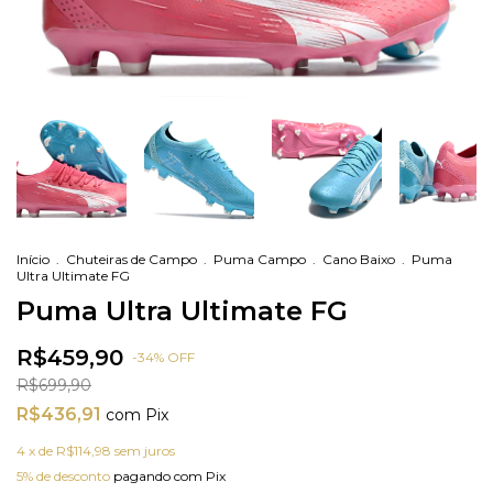
Início
.
Chuteiras de Campo
.
Puma Campo
.
Cano Baixo
.
Puma
Ultra Ultimate FG
Puma Ultra Ultimate FG
R$459,90
-
34
%
OFF
R$699,90
R$436,91
com
Pix
4
x de
R$114,98
sem juros
5% de desconto
pagando com Pix