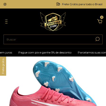
Frete Grátis para todo o Brasil
0
ros
Pague com pix e ganhe 5% de desconto
Parcelamos suas compras e
Frete grátis