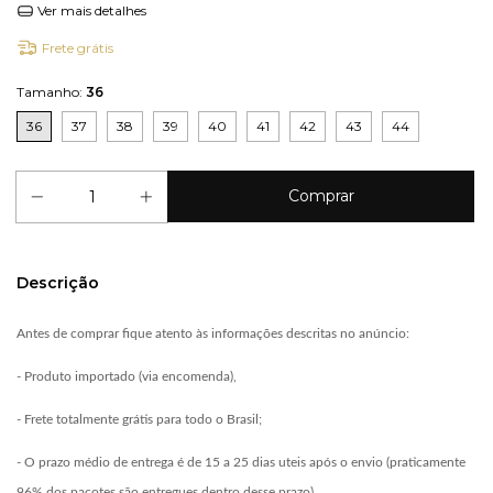
Ver mais detalhes
Frete grátis
Tamanho:
36
36
37
38
39
40
41
42
43
44
Descrição
Antes de comprar fique atento às informações descritas no anúncio:
- Produto importado (via encomenda),
- Frete totalmente grátis para todo o Brasil;
- O prazo médio de entrega é de 15 a 25 dias uteis após o envio (praticamente
96% dos pacotes são entregues dentro desse prazo).