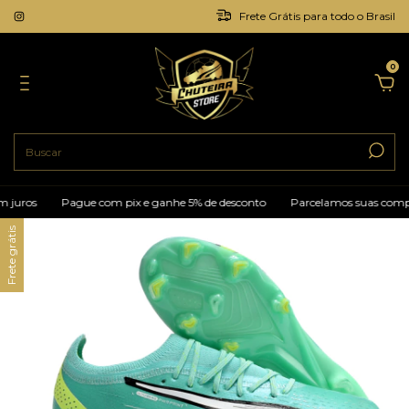
Frete Grátis para todo o Brasil
0
juros
Pague com pix e ganhe 5% de desconto
Parcelamos suas compras
Frete grátis