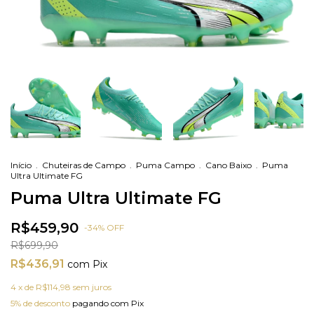
Início
.
Chuteiras de Campo
.
Puma Campo
.
Cano Baixo
.
Puma
Ultra Ultimate FG
Puma Ultra Ultimate FG
R$459,90
-
34
%
OFF
R$699,90
R$436,91
com
Pix
4
x de
R$114,98
sem juros
5% de desconto
pagando com Pix