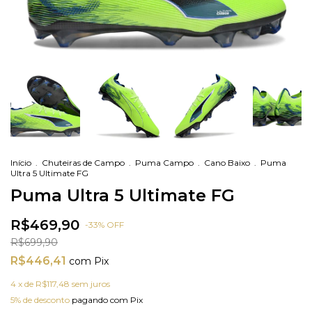
Início
.
Chuteiras de Campo
.
Puma Campo
.
Cano Baixo
.
Puma
Ultra 5 Ultimate FG
Puma Ultra 5 Ultimate FG
R$469,90
-
33
%
OFF
R$699,90
R$446,41
com
Pix
4
x de
R$117,48
sem juros
5% de desconto
pagando com Pix