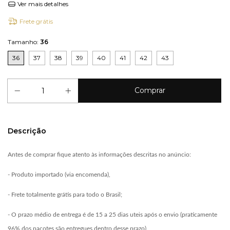
Ver mais detalhes
Frete grátis
Tamanho:
36
36
37
38
39
40
41
42
43
Descrição
Antes de comprar fique atento às informações descritas no anúncio:
- Produto importado (via encomenda),
- Frete totalmente grátis para todo o Brasil;
- O prazo médio de entrega é de 15 a 25 dias uteis após o envio (praticamente
96% dos pacotes são entregues dentro desse prazo).