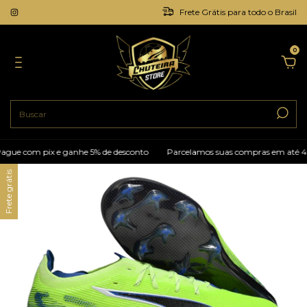
Frete Grátis para todo o Brasil
0
ue com pix e ganhe 5% de desconto
Parcelamos suas compras em até 4x 
Frete grátis