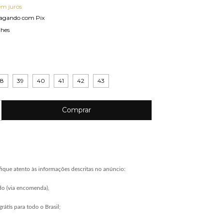
em juros
agando com Pix
lhes
38
39
40
41
42
43
ique atento às informações descritas no anúncio:
do (via encomenda),
grátis para todo o Brasil;