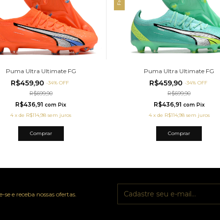
Puma Ultra Ultimate FG
Puma Ultra Ultimate FG
R$459,90
R$459,90
-
34
%
OFF
-
34
%
OFF
R$699,90
R$699,90
R$436,91
R$436,91
com
Pix
com
Pix
4
x
de
R$114,98
sem juros
4
x
de
R$114,98
sem juros
Comprar
Comprar
-se e receba nossas ofertas.