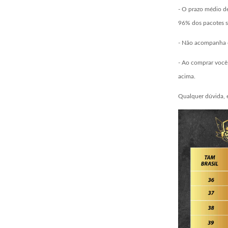
- O prazo médio de
96% dos pacotes s
- Não acompanha c
- Ao comprar você 
acima.
Qualquer dúvida, 