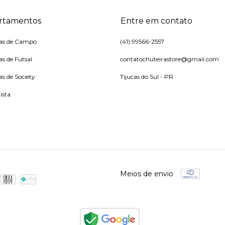
rtamentos
Entre em contato
ras de Campo
(41) 99566-2557
as de Futsal
contatochuteirastore@gmail.com
as de Society
Tijucas do Sul - PR
ista
Meios de envio