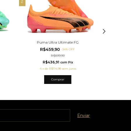
Puma U
Puma Ultra Ultimate FG
R$4
R$459,90
-
34
%
OFF
R$699,90
R$
R$436,91
com
Pix
4
x
d
4
x
de
R$114,98
sem juros
Comprar