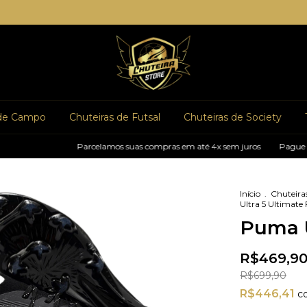
 de Campo
Chuteiras de Futsal
Chuteiras de Society
Parcelamos suas compras em até 4x sem juros
Pague com pi
Início
.
Chuteira
Ultra 5 Ultimate
Puma U
R$469,9
R$699,90
R$446,41
c