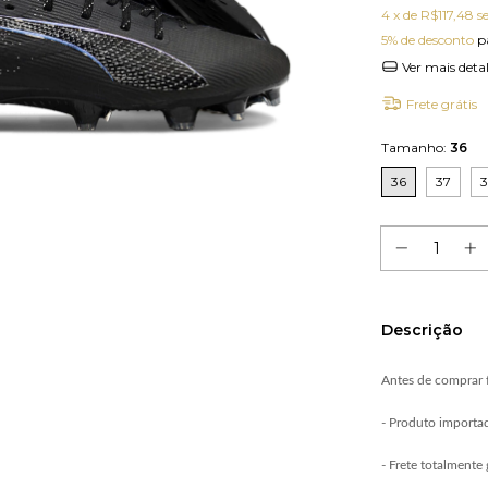
4
x de
R$117,48
s
5% de desconto
p
Ver mais deta
Frete grátis
Tamanho:
36
36
37
Descrição
Antes de comprar f
- Produto importa
- Frete totalmente 