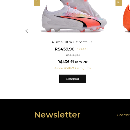
mate FG
Puma Ultra Ultimate FG
R$459,90
%
OFF
-
34
%
OFF
R$699,90
R$436,91
m
Pix
com
Pix
 juros
4
x
de
R$114,98
sem juros
Comprar
Newsletter
Cadastre