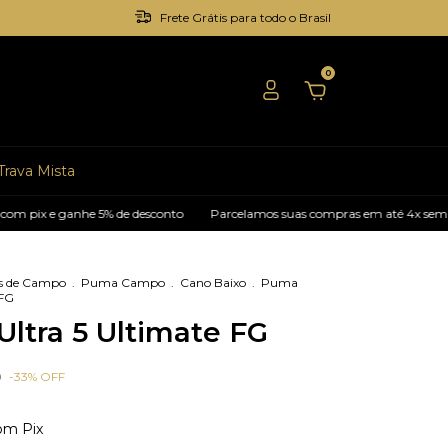
Frete Grátis para todo o Brasil
0
Trava Mista
x e ganhe 5% de desconto
Parcelamos suas compras em até 4x sem juros
s de Campo
.
Puma Campo
.
Cano Baixo
.
Puma
 FG
ltra 5 Ultimate FG
0
-
33
%
OFF
om
Pix