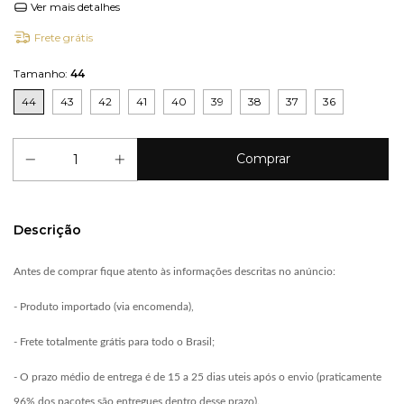
Ver mais detalhes
Frete grátis
Tamanho:
44
44
43
42
41
40
39
38
37
36
Descrição
Antes de comprar fique atento às informações descritas no anúncio:
- Produto importado (via encomenda),
- Frete totalmente grátis para todo o Brasil;
- O prazo médio de entrega é de 15 a 25 dias uteis após o envio (praticamente
96% dos pacotes são entregues dentro desse prazo).