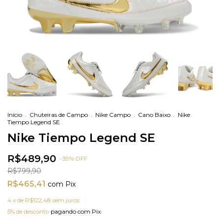
Início
.
Chuteiras de Campo
.
Nike Campo
.
Cano Baixo
.
Nike
Tiempo Legend SE
Nike Tiempo Legend SE
R$489,90
-
39
%
OFF
R$799,90
R$465,41
com
Pix
4
x de
R$122,48
sem juros
5% de desconto
pagando com Pix