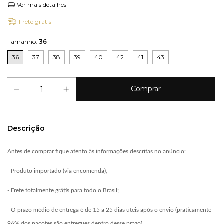
Ver mais detalhes
Frete grátis
Tamanho:
36
36
37
38
39
40
42
41
43
Descrição
Antes de comprar fique atento às informações descritas no anúncio:
- Produto importado (via encomenda),
- Frete totalmente grátis para todo o Brasil;
- O prazo médio de entrega é de 15 a 25 dias uteis após o envio (praticamente
96% dos pacotes são entregues dentro desse prazo).