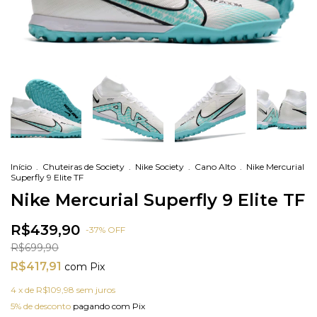
Início
.
Chuteiras de Society
.
Nike Society
.
Cano Alto
.
Nike Mercurial
Superfly 9 Elite TF
Nike Mercurial Superfly 9 Elite TF
R$439,90
-
37
%
OFF
R$699,90
R$417,91
com
Pix
4
x de
R$109,98
sem juros
5% de desconto
pagando com Pix