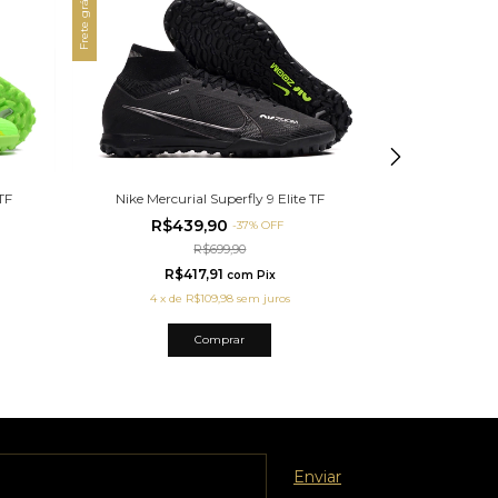
Frete grátis
Frete grátis
Nike Mercur
Nike Mercurial Superfly 9 Elite TF
TF
R$4
R$439,90
-
37
%
OFF
R$699,90
R$
R$417,91
com
Pix
4
x
d
4
x
de
R$109,98
sem juros
Comprar