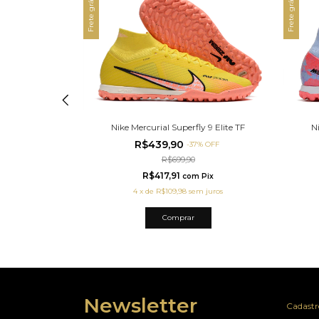
Frete grátis
Frete grátis
y 9 Elite TF
Nike Mercurial Superfly 9 Elite TF
N
R$439,90
%
OFF
-
37
%
OFF
R$699,90
R$417,91
Pix
com
Pix
 juros
4
x
de
R$109,98
sem juros
Comprar
Newsletter
Cadastre