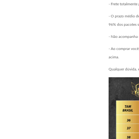
- Frete totalmente 
- O prazo médio de
96% dos pacotes s
- Não acompanha c
- Ao comprar você 
acima.
Qualquer dúvida, 