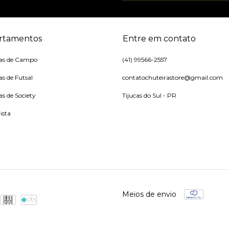
rtamentos
Entre em contato
ras de Campo
(41) 99566-2557
as de Futsal
contatochuteirastore@gmail.com
as de Society
Tijucas do Sul - PR
ista
Meios de envio