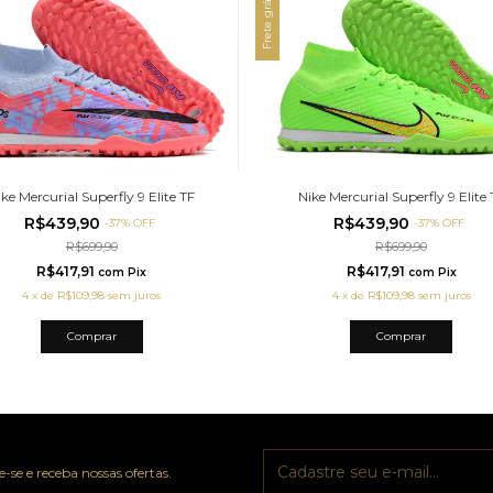
Frete grátis
ike Mercurial Superfly 9 Elite TF
Nike Mercurial Superfly 9 Elite 
R$439,90
R$439,90
-
37
%
OFF
-
37
%
OFF
R$699,90
R$699,90
R$417,91
R$417,91
com
Pix
com
Pix
4
x
de
R$109,98
sem juros
4
x
de
R$109,98
sem juros
Comprar
Comprar
-se e receba nossas ofertas.