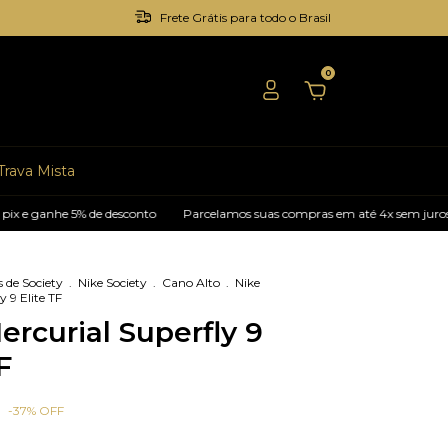
Frete Grátis para todo o Brasil
0
Trava Mista
he 5% de desconto
Parcelamos suas compras em até 4x sem juros
Pagu
 de Society
.
Nike Society
.
Cano Alto
.
Nike
y 9 Elite TF
ercurial Superfly 9
F
-
37
%
OFF