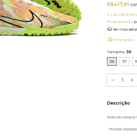
R$417,91
co
4
x de
R$109,98
5% de desconto
p
Ver mais deta
Frete grátis
Tamanho:
36
36
37
Descrição
Antes de comprar f
- Produto importa