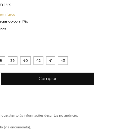
m
Pix
sem juros
agando com Pix
lhes
38
39
40
42
41
43
ique atento às informações descritas no anúncio:
do (via encomenda),