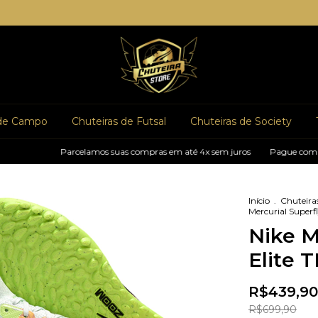
 de Campo
Chuteiras de Futsal
Chuteiras de Society
Parcelamos suas compras em até 4x sem juros
Pague com pix e gan
Início
.
Chuteiras
Mercurial Superfl
Nike M
Elite T
R$439,90
R$699,90