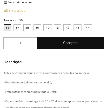
Ver mais detalhes
Frete grátis
Tamanho:
36
36
37
38
39
40
41
42
43
44
Descrição
Antes de comprar fique atento às informações descritas no anúncio:
- Produto importado (via encomenda),
- Frete totalmente grátis para todo o Brasil;
- O prazo médio de entrega é de 15 a 25 dias uteis após o envio (praticamente
96% dos pacotes são entregues dentro desse prazo).