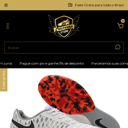
Frete Grátis para todo o Brasil
0
juros
Pague com pix e ganhe 5% de desconto
Parcelamos suas compra
Frete grátis