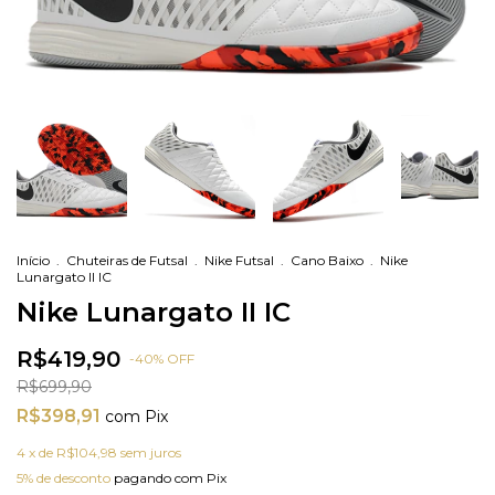
Início
.
Chuteiras de Futsal
.
Nike Futsal
.
Cano Baixo
.
Nike
Lunargato II IC
Nike Lunargato II IC
R$419,90
-
40
%
OFF
R$699,90
R$398,91
com
Pix
4
x de
R$104,98
sem juros
5% de desconto
pagando com Pix