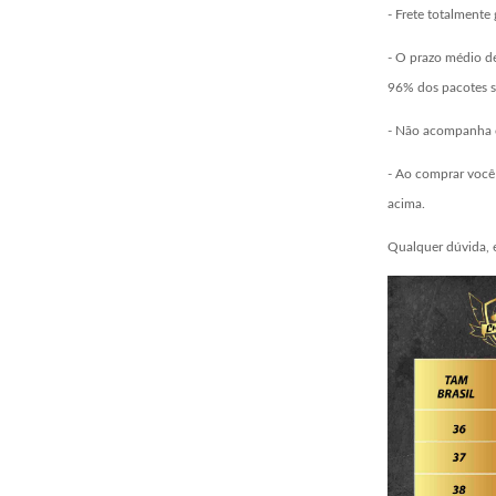
- Frete totalmente 
- O prazo médio de
96% dos pacotes s
- Não acompanha c
- Ao comprar você 
acima.
Qualquer dúvida, 