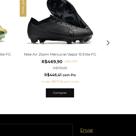
Frete grátis
Frete grátis
lite FG
Nike Air Zoom M
Nike Air Zoom Mercurial Vapor 15 Elite FG
R$4
R$469,90
-
41
%
OFF
R$799,90
R$
R$446,41
com
Pix
4
x
d
4
x
de
R$117,48
sem juros
Comprar