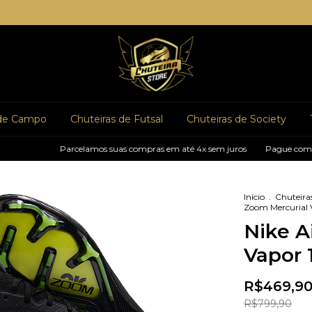
 de Campo
Chuteiras de Futsal
Chuteiras de Society
Parcelamos suas compras em até 4x sem juros
Pague com pix e ganh
Início
.
Chuteira
Zoom Mercurial V
Nike A
Vapor 1
R$469,9
R$799,90