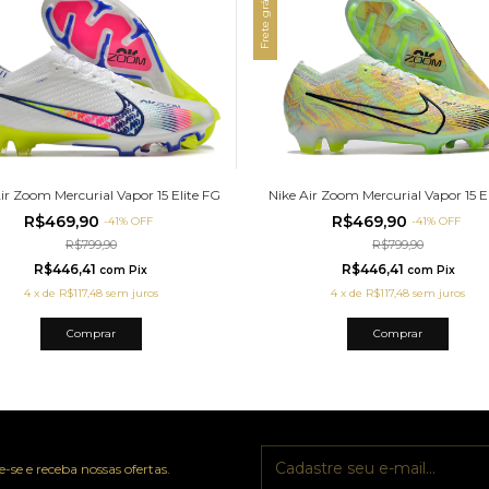
Frete grátis
Nike Air Zoom Mercurial Vapor 15 E
ir Zoom Mercurial Vapor 15 Elite FG
R$469,90
R$469,90
-
41
%
OFF
-
41
%
OFF
R$799,90
R$799,90
R$446,41
R$446,41
com
Pix
com
Pix
4
x
de
R$117,48
sem juros
4
x
de
R$117,48
sem juros
Comprar
Comprar
-se e receba nossas ofertas.