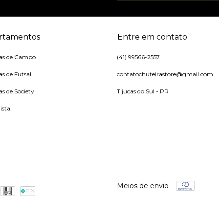
rtamentos
Entre em contato
ras de Campo
(41) 99566-2557
as de Futsal
contatochuteirastore@gmail.com
as de Society
Tijucas do Sul - PR
ista
Meios de envio