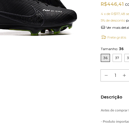
R$446,41
c
4
x de
R$117,48
s
5% de desconto
p
Ver mais deta
Frete grátis
Tamanho:
36
36
37
Descrição
Antes de comprar f
- Produto importa