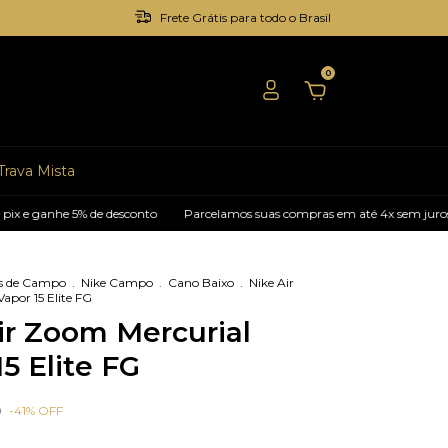
Frete Grátis para todo o Brasil
0
Trava Mista
e 5% de desconto
Parcelamos suas compras em até 4x sem juros
Pagu
s de Campo
.
Nike Campo
.
Cano Baixo
.
Nike Air
apor 15 Elite FG
ir Zoom Mercurial
5 Elite FG
0
-
41
%
OFF