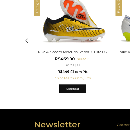
Frete grátis
Frete grátis
apor 15 Elite FG
Nike Air Zoom Mercurial Vapor 15 Elite FG
Nike A
R$469,90
%
OFF
-
41
%
OFF
R$799,90
R$446,41
m
Pix
com
Pix
 juros
4
x
de
R$117,48
sem juros
Comprar
Newsletter
Cadastre