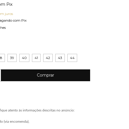
om
Pix
em juros
agando com Pix
lhes
38
39
40
41
42
43
44
ique atento às informações descritas no anúncio:
do (via encomenda),