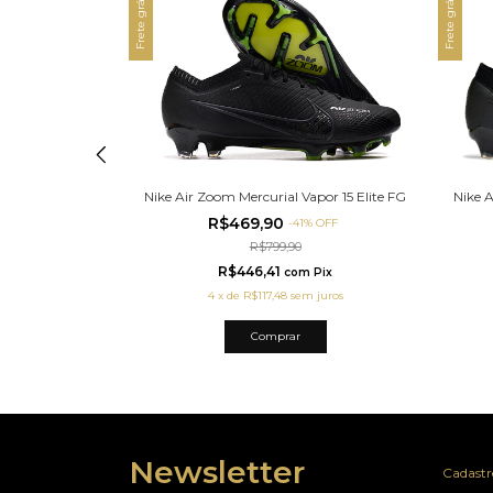
Frete grátis
Frete grátis
Nike Air Zoom Mercurial Vapor 15 Elite FG
apor 15 Elite FG
Nike A
R$469,90
-
41
%
OFF
%
OFF
R$799,90
R$446,41
com
Pix
m
Pix
4
x
de
R$117,48
sem juros
 juros
Comprar
Newsletter
Cadastre