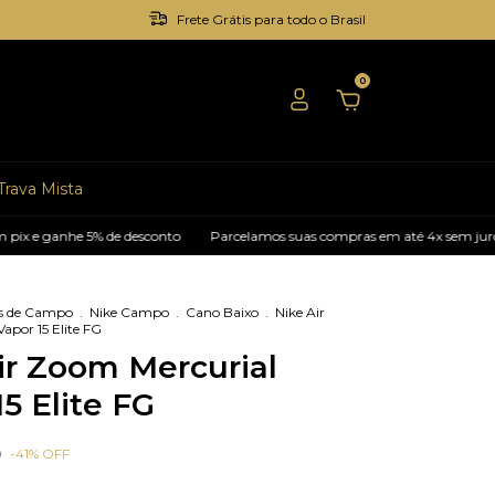
Frete Grátis para todo o Brasil
0
Trava Mista
 ganhe 5% de desconto
Parcelamos suas compras em até 4x sem juros
s de Campo
.
Nike Campo
.
Cano Baixo
.
Nike Air
apor 15 Elite FG
ir Zoom Mercurial
5 Elite FG
0
-
41
%
OFF