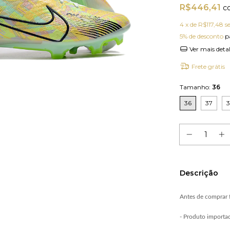
R$446,41
c
4
x de
R$117,48
s
5% de desconto
p
Ver mais deta
Frete grátis
Tamanho:
36
36
37
Descrição
Antes de comprar f
- Produto importa