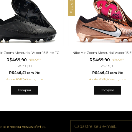
Frete grátis
Nike Air Zoom Mercurial Vapor 15 E
ir Zoom Mercurial Vapor 15 Elite FG
R$469,90
R$469,90
-
41
%
OFF
-
41
%
OFF
R$799,90
R$799,90
R$446,41
R$446,41
com
Pix
com
Pix
4
x
de
R$117,48
sem juros
4
x
de
R$117,48
sem juros
Comprar
Comprar
-se e receba nossas ofertas.