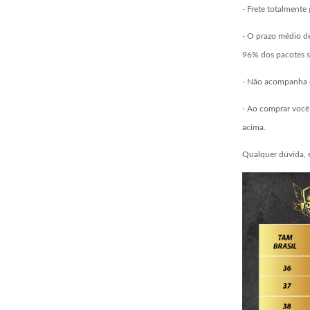
- Frete totalmente 
- O prazo médio de
96% dos pacotes s
- Não acompanha c
- Ao comprar você 
acima.
Qualquer dúvida, 