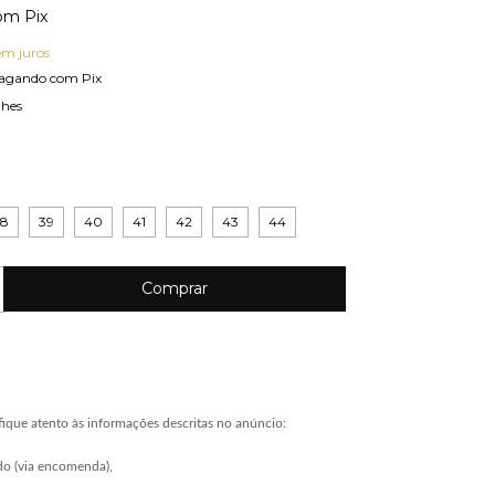
om
Pix
em juros
agando com Pix
lhes
38
39
40
41
42
43
44
ique atento às informações descritas no anúncio:
do (via encomenda),