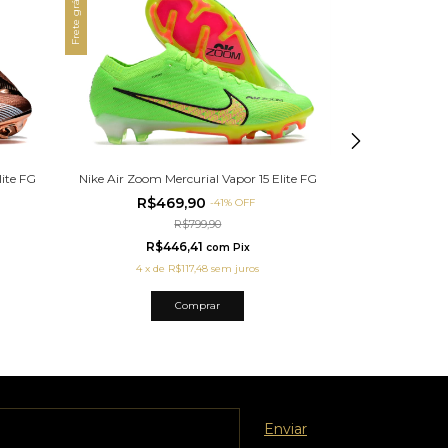
Frete grátis
Frete grátis
lite FG
Nike Air Zoom Mercurial Vapor 15 Elite FG
Nike Air Zoom M
R$469,90
R$4
-
41
%
OFF
R$799,90
R$446,41
R$
com
Pix
4
x
de
R$117,48
sem juros
4
x
d
Comprar