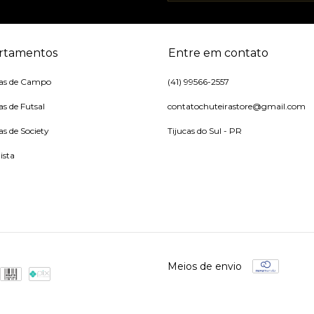
rtamentos
Entre em contato
ras de Campo
(41) 99566-2557
as de Futsal
contatochuteirastore@gmail.com
as de Society
Tijucas do Sul - PR
ista
Meios de envio