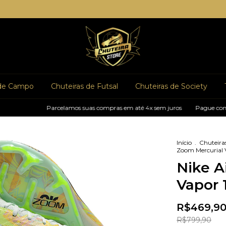
 de Campo
Chuteiras de Futsal
Chuteiras de Society
Parcelamos suas compras em até 4x sem juros
Pague com pix e
Início
.
Chuteira
Zoom Mercurial V
Nike A
Vapor 1
R$469,9
R$799,90