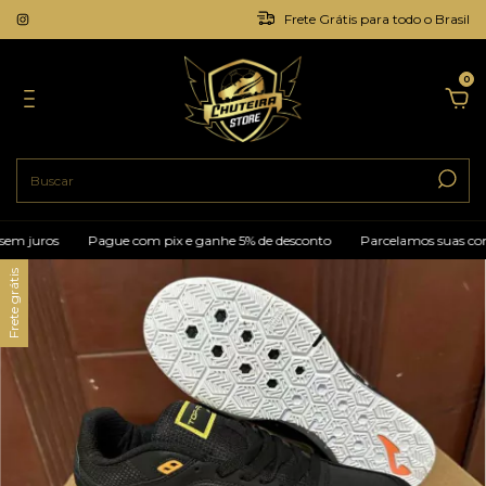
Frete Grátis para todo o Brasil
0
os
Pague com pix e ganhe 5% de desconto
Parcelamos suas compras e
Frete grátis