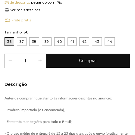
5% de desconto
pagando com Pix
Ver mais detalhes
Frete grátis
Tamanho:
36
36
37
38
39
40
41
42
43
44
Descrição
Antes de comprar fique atento às informações descritas no anúncio:
- Produto importado (via encomenda),
- Frete totalmente grátis para todo o Brasil;
- O prazo médio de entrega é de 15 a 25 dias uteis após o envio (praticamente