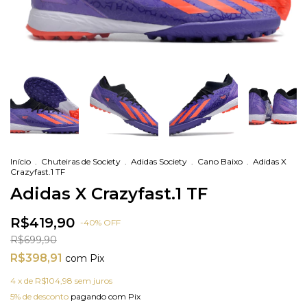
Início
.
Chuteiras de Society
.
Adidas Society
.
Cano Baixo
.
Adidas X
Crazyfast.1 TF
Adidas X Crazyfast.1 TF
R$419,90
-
40
%
OFF
R$699,90
R$398,91
com
Pix
4
x de
R$104,98
sem juros
5% de desconto
pagando com Pix