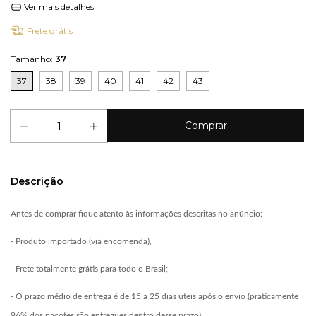
Ver mais detalhes
Frete grátis
Tamanho:
37
37
38
39
40
41
42
43
Descrição
Antes de comprar fique atento às informações descritas no anúncio:
- Produto importado (via encomenda),
- Frete totalmente grátis para todo o Brasil;
- O prazo médio de entrega é de 15 a 25 dias uteis após o envio (praticamente
96% dos pacotes são entregues dentro desse prazo).