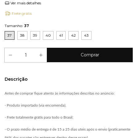
Ver mais detalhes
Frete grátis
Tamanho:
37
37
38
39
40
41
42
43
Descrição
Antes de comprar fique atento às informações descritas no anúncio:
- Produto importado (via encomenda),
- Frete totalmente grátis para todo o Brasil;
- O prazo médio de entrega é de 15 a 25 dias uteis após o envio (praticamente
96% dos pacotes são entregues dentro desse prazo).