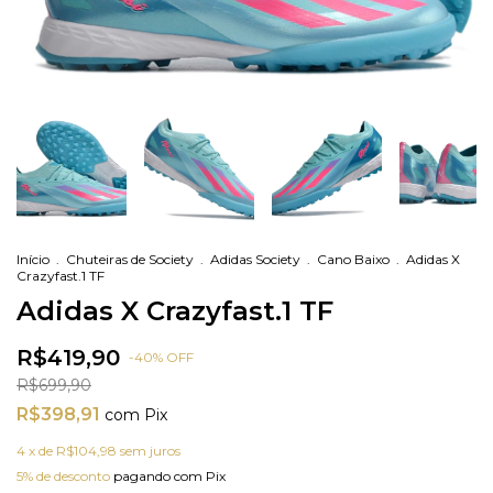
Início
.
Chuteiras de Society
.
Adidas Society
.
Cano Baixo
.
Adidas X
Crazyfast.1 TF
Adidas X Crazyfast.1 TF
R$419,90
-
40
%
OFF
R$699,90
R$398,91
com
Pix
4
x de
R$104,98
sem juros
5% de desconto
pagando com Pix