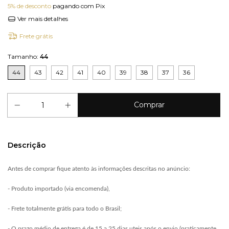
5% de desconto
pagando com Pix
Ver mais detalhes
Frete grátis
Tamanho:
44
44
43
42
41
40
39
38
37
36
Descrição
Antes de comprar fique atento às informações descritas no anúncio:
- Produto importado (via encomenda),
- Frete totalmente grátis para todo o Brasil;
- O prazo médio de entrega é de 15 a 25 dias uteis após o envio (praticamente