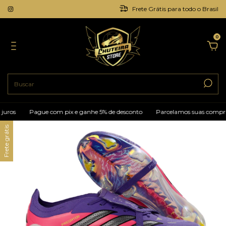
Frete Grátis para todo o Brasil
0
Pague com pix e ganhe 5% de desconto
Parcelamos suas compras em at
Frete grátis