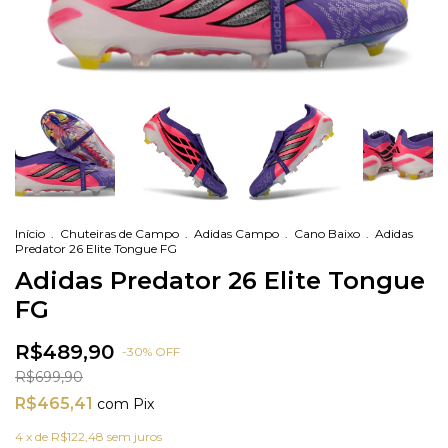
Início
.
Chuteiras de Campo
.
Adidas Campo
.
Cano Baixo
.
Adidas
Predator 26 Elite Tongue FG
Adidas Predator 26 Elite Tongue
FG
R$489,90
-
30
%
OFF
R$699,90
R$465,41
com
Pix
4
x de
R$122,48
sem juros