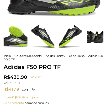
Início
.
Chuteiras de Society
.
Adidas Society
.
Cano Baixo
.
Adidas F50
PRO TF
Adidas F50 PRO TF
R$439,90
-
37
%
OFF
R$699,90
R$417,91
com
Pix
4
x de
R$109,98
sem juros
5% de desconto
pagando com Pix