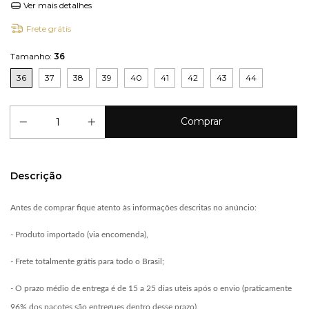
Ver mais detalhes
Frete grátis
Tamanho:
36
36
37
38
39
40
41
42
43
44
Descrição
Antes de comprar fique atento às informações descritas no anúncio:
- Produto importado (via encomenda),
- Frete totalmente grátis para todo o Brasil;
- O prazo médio de entrega é de 15 a 25 dias uteis após o envio (praticamente
96% dos pacotes são entregues dentro desse prazo).