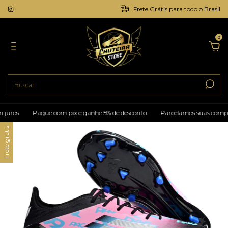
Frete Grátis para todo o Brasil
0
juros
Pague com pix e ganhe 5% de desconto
Parcelamos suas compras
Frete grátis