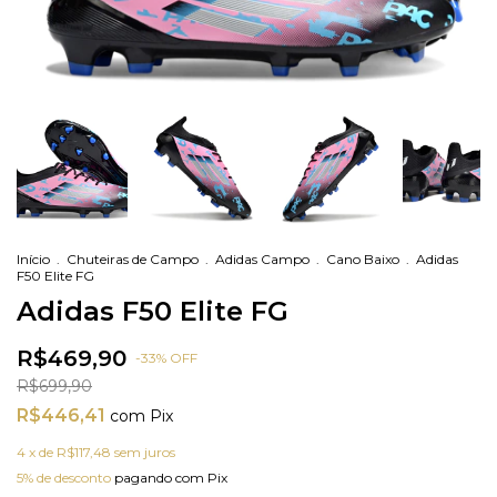
Início
.
Chuteiras de Campo
.
Adidas Campo
.
Cano Baixo
.
Adidas
F50 Elite FG
Adidas F50 Elite FG
R$469,90
-
33
%
OFF
R$699,90
R$446,41
com
Pix
4
x de
R$117,48
sem juros
5% de desconto
pagando com Pix